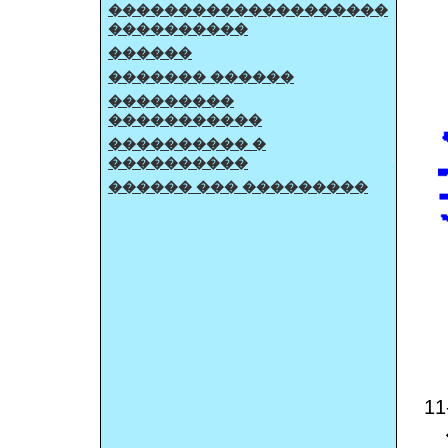
��������������������
����������
������
������� ������
���������
�����������
���������� �
����������
������ ��� ���������
1