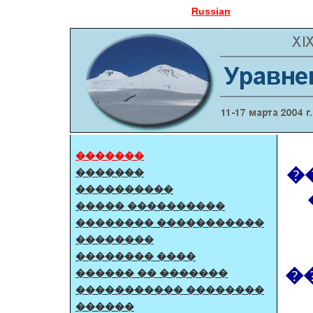
Russian
�������
�
�������
����������
����� ����������
�������� �����������
��������
�������� ����
�
������ �� �������
����������� ��������
������