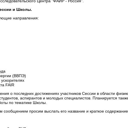
следовательского Центра "ФАИР - Россия".
Сессии и Школы.
дующие направления:
ода
нергии (ВВПЭ)
 ускорителях
та FAIR
ения о последних достижениях участников Сессии в области физи
студентов, аспирантов и молодых специалистов. Планируется такж
боты по тематике Школы.
м сообщением просим выслать его название и краткое содержание (