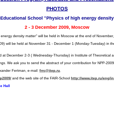
PHOTOS
 Educational School "Physics of high energy density
2 - 3 December 2009, Moscow
 energy density matter" will be held in Moscow at the end of November
 will be held at November 31 - December 1 (Monday-Tuesday) in the 
eld at December 2-3 ( Wednesday-Thursday) in Institute of Theoretical 
ings. We ask you to send the abstract of your contribution for NPP-200
exander Fertman, е-mail:
frrc@itep.ru
.
pp2009/
and the web site of the FAIR-School
http://www.itep.ru/eng/
e Hall