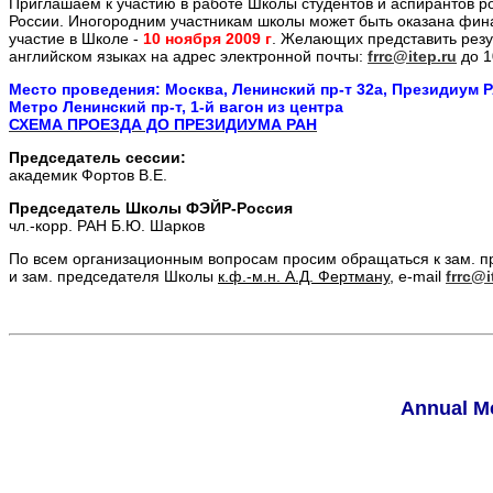
Приглашаем к участию в работе Школы студентов и аспирантов ро
России. Иногородним участникам школы может быть оказана фина
участие в Школе -
10 ноября 2009 г
. Желающих представить резул
английском языках на адрес электронной почты:
frrc@itep.ru
до 1
Место проведения: Москва, Ленинский пр-т 32а, Президиум 
Метро Ленинский пр-т, 1-й вагон из центра
СХЕМА ПРОЕЗДА ДО ПРЕЗИДИУМА РАН
Председатель сессии:
академик Фортов В.Е.
Председатель Школы ФЭЙР-Россия
чл.-корр. РАН Б.Ю. Шарков
По всем организационным вопросам просим обращаться к зам. п
и зам. председателя Школы
к.ф.-м.н. А.Д. Фертману
, е-mail
frrc@i
Annual M