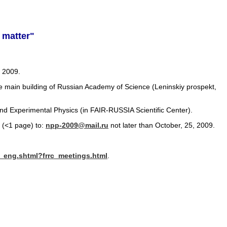
 matter"
, 2009.
main building of Russian Academy of Science (Leninskiy prospekt,
and Experimental Physics (in FAIR-RUSSIA Scientific Center).
9 (<1 page) to:
npp-2009@mail.ru
not later than October, 25, 2009.
in_eng.shtml?frrc_meetings.html
.