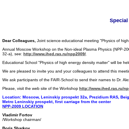
Special
Dear Colleagues,
Joint science-educational meeting "Physics of high
Annual Moscow Workshop on the Non-ideal Plasma Physics (NPP-2009)
32-a), see:
http://www.ihed.ras.ru/npp2009/
.
Educational School "Physics of high energy density matter" will be h
We are pleased to invite you and your colleagues to attend this meet
We ask participants of the FAIR-School to send their names to Dr. Al
Please, visit the web site of the Workshop
http://www.ihed.ras.ru/n
Location: Moscow, Leninskiy prospekt 32a, Prezidium RAS, Beig
Metro Leninskiy prospekt, first carriage from the center
NPP-2009 LOCATION
Vladimir Fortov
/Workshop chairman/
Boris Sharkov