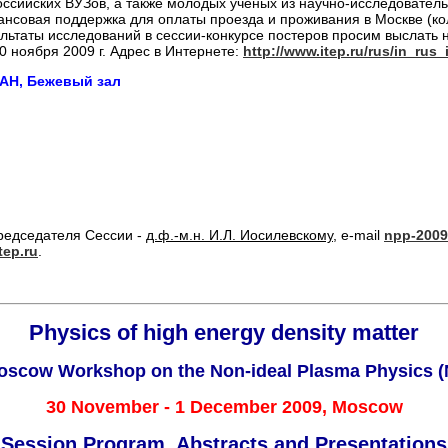
ссийских ВУЗов, а также молодых ученых из научно-исследовательс
нсовая поддержка для оплаты проезда и проживания в Москве (коли
ьтаты исследований в сессии-конкурсе постеров просим выслать на
0 ноября 2009 г. Адрес в Интернете:
http://www.itep.ru/rus/in_ru
РАН, Бежевый зал
редседателя Сессии -
д.ф.-м.н. И.Л. Иосилевскому
, е-mail
npp-2009
tep.ru
.
Physics of high energy density matter
oscow Workshop on the Non-ideal Plasma Physics (
30 November - 1 December 2009, Moscow
Session Program, Abstracts and Presentations