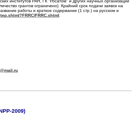
ких институтов РАН, ГК "Росатом" и других научных организаций
чество грантов ограничено). Крайний срок подачи заявок на
звание работы и краткое содержание (1 стр.) на русском и
s_itep.shtml?FRRC/FRRC.shtml
.
@mail.ru
NPP-2009)