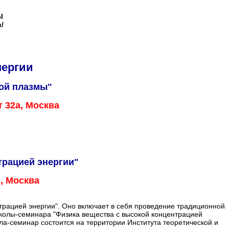
Ы
/
нергии
ой плазмы"
т 32а, Москва
трацией энергии"
", Москва
трацией энергии". Оно включает в себя проведение традиционной
колы-семинара "Физика вещества с высокой концентрацией
ола-семинар состоится на территории Института теоретической и