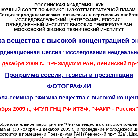
РОССИЙСКАЯ АКАДЕМИЯ НАУК
НАУЧНЫЙ СОВЕТ ПО ФИЗИКЕ НИЗКОТЕМПЕРАТУРНОЙ ПЛАЗМ
/Секция термодинамических, оптических и переносных свойств
ИССЛЕДОВАТЕЛЬСКИЙ ЦЕНТР "ФАИР - РОССИЯ"
ОБЪЕДИНЕННЫЙ ИНСТИТУТ ВЫСОКИХ ТЕМПЕРАТУР РАН
МОСКОВСКИЙ ФИЗИКО-ТЕХНИЧЕСКИЙ ИНСТИТУТ
а вещества с высокой концентрацией э
ординационная Сессия "Исследования неидеальн
1 декабря 2009 г., ПРЕЗИДИУМ РАН, Ленинский пр-
Программа сессии, тезисы и презентации
ФОТОГРАФИИ
а-семинар "Физика вещества с высокой концен
кабря 2009 г., ФГУП ГНЦ РФ ИТЭФ, "ФАИР - Россия
о-образовательное мероприятие "Физика вещества с высокой концен
змы" (30 ноября - 1 декабря 2009 г.) и проведение Молодежной Ш
 состоится в помещении Президиума РАН (Ленинский пр-т, 32а). Шк