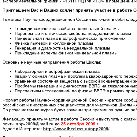
экспериментальной физики - ФГУП ГНЦ РФ ИТЭФ в помещении Ис
Приглашаем Вас и Ваших коллег принять участие в работе 
Тематика Научно-координационной Сессии включает в себя сле
Термодинамические свойства неидеальной плазмы
Переносные и оптические свойства неидеальной плазмы
Неидеальная плазма в астрофизических приложениях
Физика пылевой и коллоидной плазмы
Генерация и диагностика неидеальной плазмы
Прикладные аспекты физики неидеальной плазмы
Основные научные направления работы Школы:
Лабораторная и астрофизическая плазма
Кварк-глюонная плазма и проблема кварк-адронного перех
Уравнения состояния вещества с высокой концентрацией э
Проблемы генерации и диагностики ВВПЭ на тяжелоионных
Перспективы исследований по физике ВВПЭ в рамках проек
Формат работы Научно-координационной Сессии - краткие сообщ
российских и иностранных специалистов для участников Школы - 
По результатам конкурса будут вручены три премии за лучшие ра
Желающих принять участие в работе Сессии и выступить с кратки
почты
npp-2009@mail.ru
до
25 октября 2009 г.
Адрес в Интернете:
http://www.ihed.ras.ru/npp2009/
.