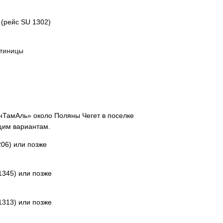
 (рейс SU 1302)
стиницы
анТамАль» около Поляны Чегет в поселке
щим вариантам.
206) или позже
1345) или позже
1313) или позже